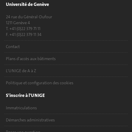
Université de Genève
24 rue du Général-Dufour
1211 Genève 4
T. +41 (0)22 379 71 11
F. +41 (0)22 379 11 34
Contact
Plans d'accès aux bâtiments
L'UNIGE de A à Z
Politique et configuration des cookies
S'inscrire à l'UNIGE
Immatriculations
Démarches administratives