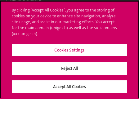
Poser une question
By clicking “Accept All Cookies”, you agree to the storing of
L'UNIGE vous informe
cookies on your device to enhance site navigation, analyze
site usage, and assist in our marketing efforts. You accept
UNIGE Mobile
for the main domain (unige.ch) as well as the sub domains
(xxx.unige.ch).
Médias
Cookies Settings
Offres d'emploi
Bibliothèque
Reject All
Calendrier académique
Accept All Cookies
Médias sociaux UNIGE
Accréditation