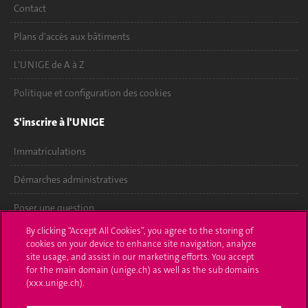
Contact
Plans d'accès aux bâtiments
L'UNIGE de A à Z
Politique et configuration des cookies
S'inscrire à l'UNIGE
Immatriculations
Démarches administratives
Poser une question
By clicking “Accept All Cookies”, you agree to the storing of
L'UNIGE vous informe
cookies on your device to enhance site navigation, analyze
site usage, and assist in our marketing efforts. You accept
UNIGE Mobile
for the main domain (unige.ch) as well as the sub domains
(xxx.unige.ch).
Médias