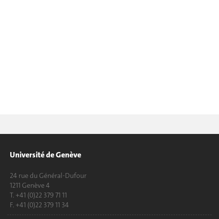
Université de Genève
24 rue du Général-Dufour
1211 Genève 4
T. +41 (0)22 379 71 11
F. +41 (0)22 379 11 34