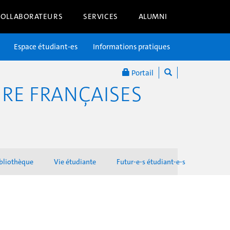
COLLABORATEURS
SERVICES
ALUMNI
Espace étudiant-es
Informations pratiques
Portail
RE FRANÇAISES
bliothèque
Vie étudiante
Futur-e-s étudiant-e-s