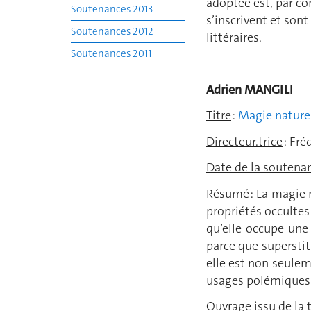
adoptée est, par co
Soutenances 2013
s’inscrivent et sont
Soutenances 2012
littéraires.
Soutenances 2011
Adrien MANGILI
Titre
:
Magie naturel
Directeur.trice
: Fré
Date de la soutena
Résumé
: La magie 
propriétés occultes 
qu’elle occupe une
parce que superstiti
elle est non seulem
usages polémiques m
Ouvrage issu de la 