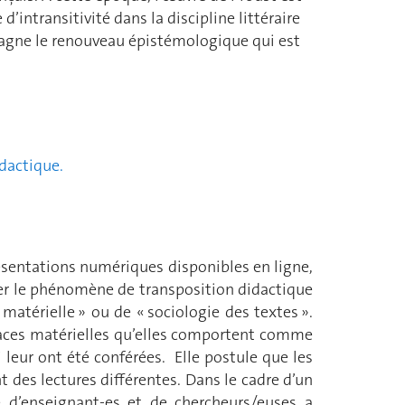
d’intransitivité dans la discipline littéraire
mpagne le renouveau épistémologique qui est
idactique.
n
résentations numériques disponibles en ligne,
ier le phénomène de transposition didactique
matérielle » ou de « sociologie des textes ».
 traces matérielles qu’elles comportent comme
i leur ont été conférées. Elle postule que les
 des lectures différentes. Dans le cadre d’un
e d’enseignant-es et de chercheurs/euses a