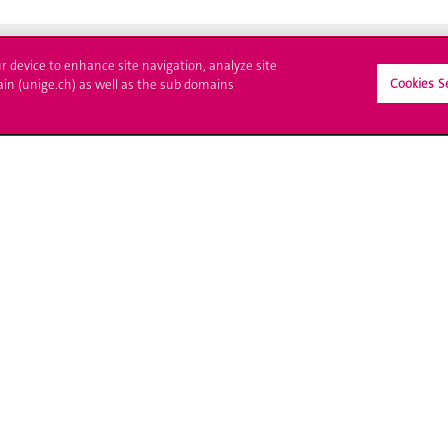
ur device to enhance site navigation, analyze site
Cookies S
ain (unige.ch) as well as the sub domains
crire à l'UNIGE
L'UNIGE vous informe
culations
UNIGE Mobile
es administratives
Médias
ne question
Offres d'emploi
Bibliothèque
Calendrier académique