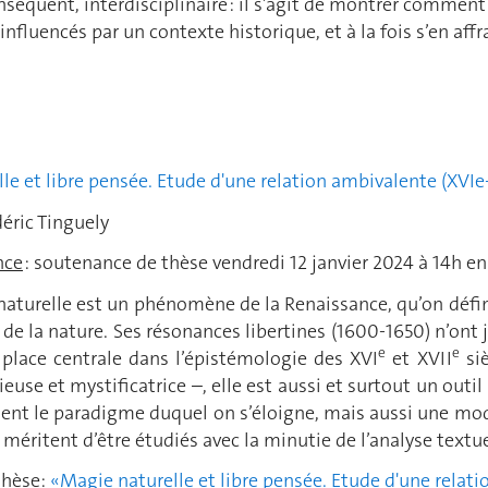
nséquent, interdisciplinaire : il s’agit de montrer commen
 influencés par un contexte historique, et à la fois s’en affr
le et libre pensée. Etude d'une relation ambivalente (XVIe-
déric Tinguely
nce
: soutenance de thèse vendredi 12 janvier 2024
à 14h en
naturelle est un phénomène de la Renaissance, qu’on défi
de la nature. Ses résonances libertines (1600-1650) n’ont j
e
e
 place centrale dans l’épistémologie des XVI
et XVII
siè
euse et mystificatrice –, elle est aussi et surtout un outil 
ent le paradigme duquel on s’éloigne, mais aussi une mod
éritent d’être étudiés avec la minutie de l’analyse textue
thèse:
«Magie naturelle et libre pensée. Etude d'une relati