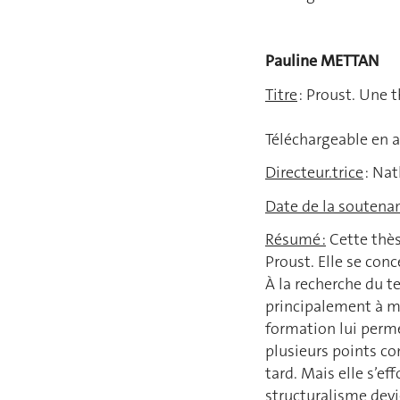
Pauline 
Titre
: Proust. Une t
Téléchargeable en a
Directeur.trice
: Nat
Date de la soutena
Résumé :
Cette thès
Proust. Elle se con
À la recherche du t
principalement à mo
formation lui perme
plusieurs points co
tard. Mais elle s’e
structuralisme devi