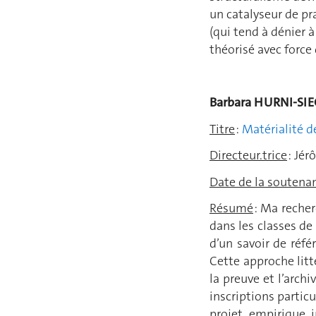
un catalyseur de pra
(qui tend à dénier 
théorisé avec force 
Barbara HURNI-SIE
Titre
:
Matérialité 
Directeur.trice
: Jér
Date de la soutena
Résumé
: Ma recher
dans les classes de
d’un savoir de réfé
Cette approche litt
la preuve et l’arch
inscriptions partic
projet empirique i