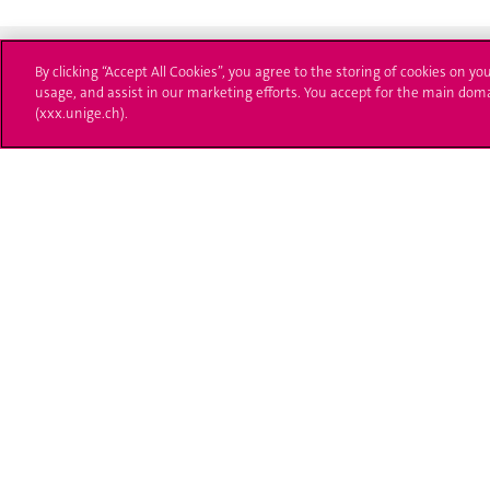
By clicking “Accept All Cookies”, you agree to the storing of cookies on yo
usage, and assist in our marketing efforts. You accept for the main dom
(xxx.unige.ch).
Université de Genève
S'ins
24 rue du Général-Dufour
Immatri
1211 Genève 4
T. +41 (0)22 379 71 11
Démarch
F. +41 (0)22 379 11 34
Poser u
Contact
Plans d'accès aux bâtiments
L'UNIGE de A à Z
Politique et configuration des cookies