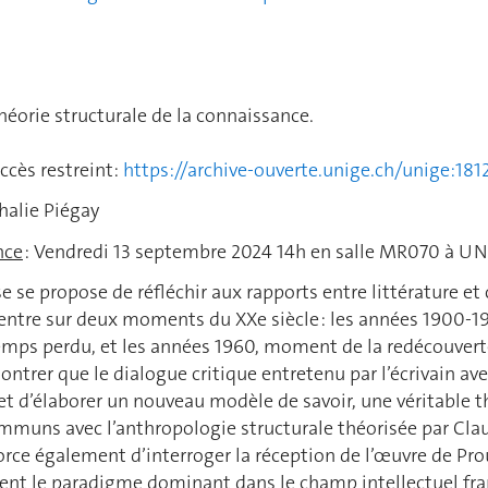
METTAN
héorie structurale de la connaissance.
ccès restreint:
https://archive-ouverte.unige.ch/unige:18
halie Piégay
nce
: Vendredi 13 septembre 2024 14h en salle MR070 à UN
e se propose de réfléchir aux rapports entre littérature et
centre sur deux moments du XXe siècle : les années 1900-19
emps perdu, et les années 1960, moment de la redécouverte 
ntrer que le dialogue critique entretenu par l’écrivain av
t d’élaborer un nouveau modèle de savoir, une véritable th
mmuns avec l’anthropologie structurale théorisée par Clau
fforce également d’interroger la réception de l’œuvre de 
ent le paradigme dominant dans le champ intellectuel fran