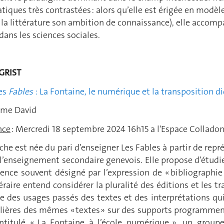
tiques très contrastées : alors qu’elle est érigée en modèle 
à la littérature son ambition de connaissance), elle acco
dans les sciences sociales.
GRIST
des
Fables
: La Fontaine, le numérique et la transposition d
ôme David
nce
:
Mercredi 18 septembre 2024 16h15 a l'Espace Collado
che est née du pari d’enseigner Les Fables à partir de rep
 l’enseignement secondaire genevois. Elle propose d’étud
rence souvent désigné par l’expression de « bibliographie 
éraire entend considérer la pluralité des éditions et les
ive des usages passés des textes et des interprétations qu
ulières des mêmes « textes » sur des supports programment
ntitulé « La Fontaine à l’école numérique », un group