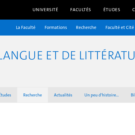
UNIVERSITÉ
FACULTÉS
ÉTUDES
La Faculté
Formations
Recherche
Faculté et Cité
ANGUE ET DE LITTÉRATU
Études
Recherche
Actualités
Un peu d'histoire...
Bi