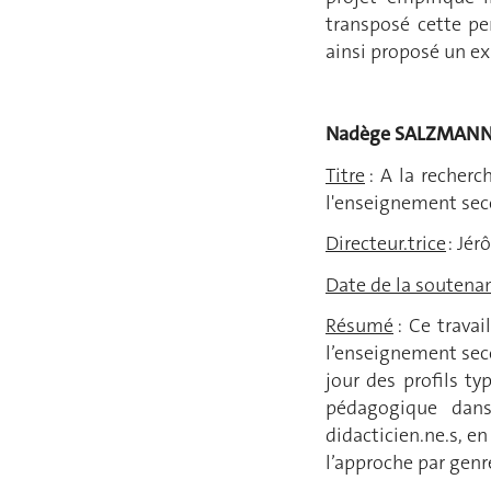
transposé cette pe
ainsi proposé un ex
Nadège S
Titre
: A la recherc
l'enseignement sec
Directeur.trice
: Jér
Date de la soutena
Résumé
: Ce travai
l’enseignement seco
jour des profils t
pédagogique dans 
didacticien.ne.s, en
l’approche par genre