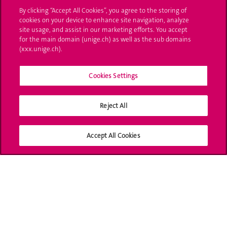
By clicking “Accept All Cookies”, you agree to the storing of
UNIGE Mobile
cookies on your device to enhance site navigation, analyze
site usage, and assist in our marketing efforts. You accept
Médias
for the main domain (unige.ch) as well as the sub domains
(xxx.unige.ch).
Offres d'emploi
Bibliothèque
Cookies Settings
Calendrier académique
Reject All
Médias sociaux UNIGE
Accept All Cookies
Accréditation