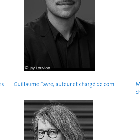
es
Guillaume Favre, auteur et chargé de com.
M
c