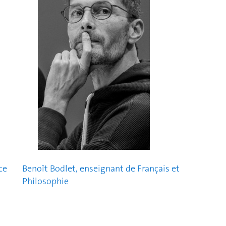
ce
Benoît Bodlet, enseignant de Français et
Philosophie