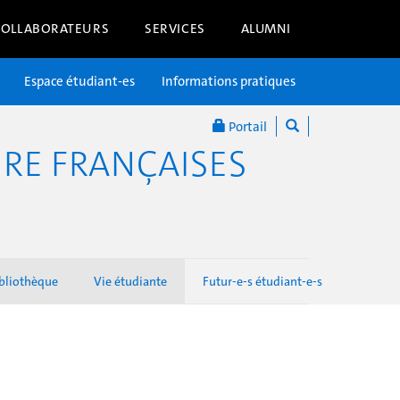
COLLABORATEURS
SERVICES
ALUMNI
Espace étudiant-es
Informations pratiques
Portail
RE FRANÇAISES
bliothèque
Vie étudiante
Futur-e-s étudiant-e-s