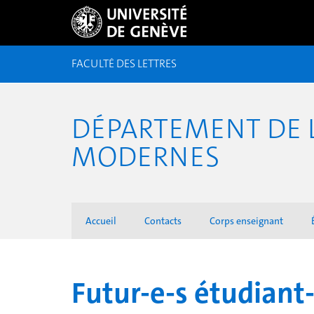
FACULTÉ DES LETTRES
DÉPARTEMENT DE L
MODERNES
Accueil
Contacts
Corps enseignant
Futur-e-s étudiant