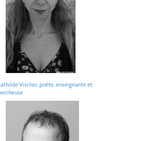
athilde Vischer, poète, enseignante et
hercheuse