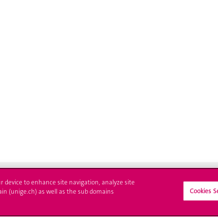
ur device to enhance site navigation, analyze site
Cookies S
ain (unige.ch) as well as the sub domains
crire à l'UNIGE
L'UNIGE vous informe