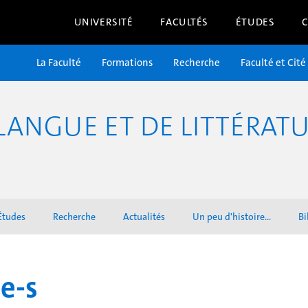
UNIVERSITÉ
FACULTÉS
ÉTUDES
La Faculté
Formations
Recherche
Faculté et Cité
ANGUE ET DE LITTÉRATU
Études
Recherche
Actualités
Un peu d'histoire...
Bi
-e-s