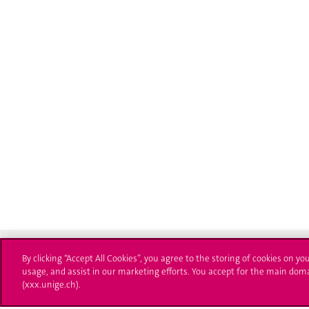
By clicking “Accept All Cookies”, you agree to the storing of cookies on yo
usage, and assist in our marketing efforts. You accept for the main dom
(xxx.unige.ch).
Université de Genève
S'ins