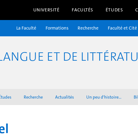
UNIVERSITÉ
FACULTÉS
ÉTUDES
La Faculté
Formations
Recherche
Faculté et Cité
ANGUE ET DE LITTÉRATU
Études
Recherche
Actualités
Un peu d'histoire...
Bi
el