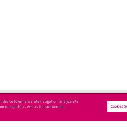
ur device to enhance site navigation, analyze site
Cookies S
ain (unige.ch) as well as the sub domains
crire à l'UNIGE
L'UNIGE vous informe