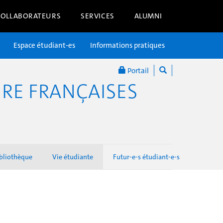
COLLABORATEURS
SERVICES
ALUMNI
Espace étudiant-es
Informations pratiques
Portail
RE FRANÇAISES
bliothèque
Vie étudiante
Futur-e-s étudiant-e-s