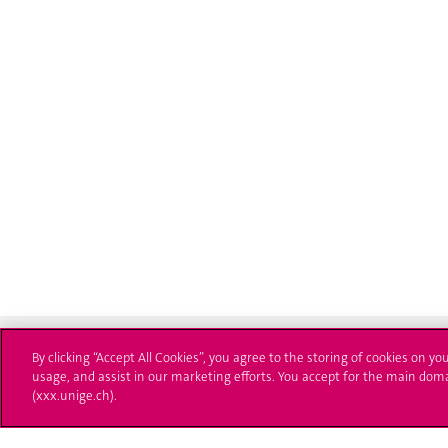
By clicking “Accept All Cookies”, you agree to the storing of cookies on yo
usage, and assist in our marketing efforts. You accept for the main dom
(xxx.unige.ch).
Université de Genève
S'ins