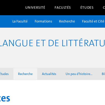
UNIVERSITÉ
FACULTÉS
ÉTUDES
La Faculté
Formations
Recherche
Faculté et Cité
ANGUE ET DE LITTÉRATU
Études
Recherche
Actualités
Un peu d'histoire...
Bi
tes