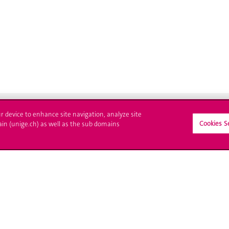
ur device to enhance site navigation, analyze site
Cookies S
ain (unige.ch) as well as the sub domains
crire à l'UNIGE
L'UNIGE vous informe
culations
UNIGE Mobile
es administratives
Médias
ne question
Offres d'emploi