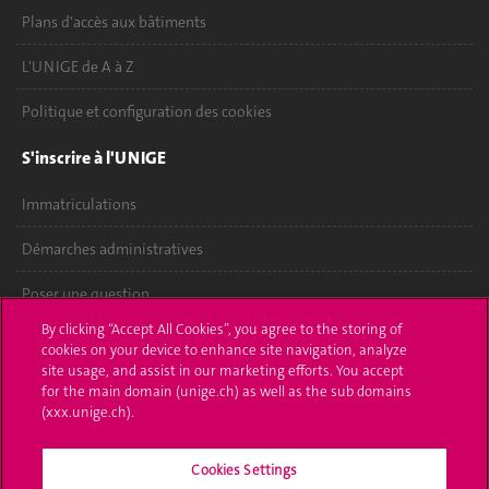
Plans d'accès aux bâtiments
L'UNIGE de A à Z
Politique et configuration des cookies
S'inscrire à l'UNIGE
Immatriculations
Démarches administratives
Poser une question
By clicking “Accept All Cookies”, you agree to the storing of
L'UNIGE vous informe
cookies on your device to enhance site navigation, analyze
site usage, and assist in our marketing efforts. You accept
UNIGE Mobile
for the main domain (unige.ch) as well as the sub domains
(xxx.unige.ch).
Médias
Cookies Settings
Offres d'emploi