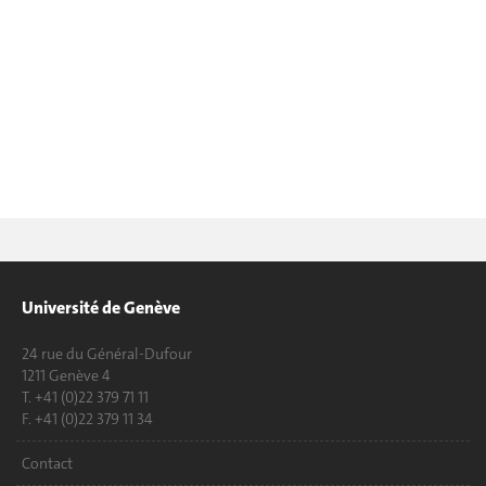
Université de Genève
24 rue du Général-Dufour
1211 Genève 4
T. +41 (0)22 379 71 11
F. +41 (0)22 379 11 34
Contact