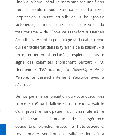
l’individualisme libéral. Le marxisme assume à son
tour la soudure pour voir dans les Lumières
l’expression superstructurelle de la bourgeoisie
victorieuse, tandis que les penseurs du
totalitarisme – de l’École de Francfort à Hannah
Arendt – dressent la généalogie de la catastrophe
qui s’enracinerait dans la tyrannie de la Raison : « la
terre, ‘entièrement éclairée’, resplendit sous le
signe des calamités triomphant partout » (M.
Horkheimer, T.W. Adorno,
La Dialectique de la
Raison
). Le désenchantement s’accorde avec la
désillusion.
De nos jours, la dénonciation du « côté obscur des
Lumières » (Stuart Hall) vise la nature universaliste
d’un projet émancipateur qui dissimulerait le
particularisme historique de l’hégémonie
occidentale, blanche, masculine, hétérosexuelle.
Les Lumières seraient en réalité le lieu où la