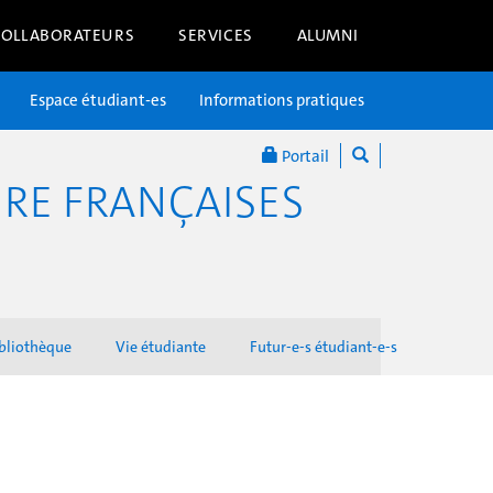
COLLABORATEURS
SERVICES
ALUMNI
Espace étudiant-es
Informations pratiques
Portail
RE FRANÇAISES
bliothèque
Vie étudiante
Futur-e-s étudiant-e-s