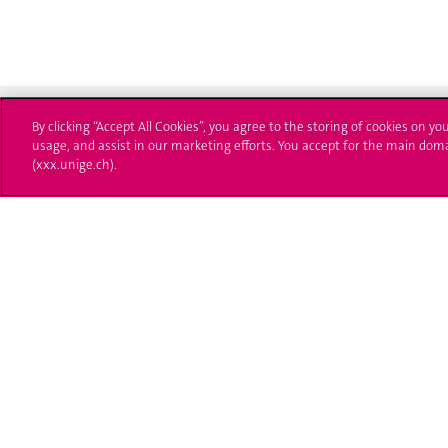
By clicking “Accept All Cookies”, you agree to the storing of cookies on yo
usage, and assist in our marketing efforts. You accept for the main dom
(xxx.unige.ch).
Université de Genève
S'ins
24 rue du Général-Dufour
Immatri
1211 Genève 4
T. +41 (0)22 379 71 11
Démarch
F. +41 (0)22 379 11 34
Poser u
Contact
Plans d'accès aux bâtiments
L'UNIGE de A à Z