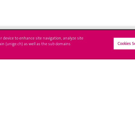
ur device to enhance site navigation, analyze site
Cookies S
ain (unige.ch) as well as the sub domains
crire à l'UNIGE
L'UNIGE vous informe
culations
UNIGE Mobile
es administratives
Médias
ne question
Offres d'emploi
Bibliothèque
Calendrier académique