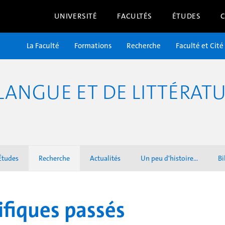
UNIVERSITÉ
FACULTÉS
ÉTUDES
La Faculté
Formations
Recherche
Faculté et Cité
ANGUE ET DE LITTÉRATU
Études
Recherche
Actualités
Un peu d'histoire...
Bi
fiques passés