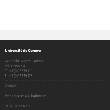
Université de Genève
24 rue du Général-Dufour
1211 Genève 4
T. +41 (0)22 379 71 11
F. +41 (0)22 379 11 34
Contact
Plans d'accès aux bâtiments
L'UNIGE de A à Z