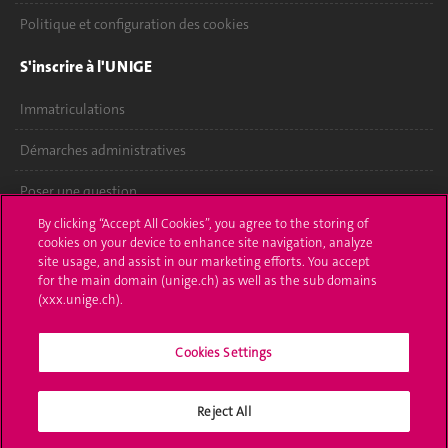
Politique et configuration des cookies
S'inscrire à l'UNIGE
Immatriculations
Démarches administratives
Poser une question
By clicking “Accept All Cookies”, you agree to the storing of
L'UNIGE vous informe
cookies on your device to enhance site navigation, analyze
site usage, and assist in our marketing efforts. You accept
UNIGE Mobile
for the main domain (unige.ch) as well as the sub domains
(xxx.unige.ch).
Médias
Cookies Settings
Offres d'emploi
Bibliothèque
Reject All
Calendrier académique