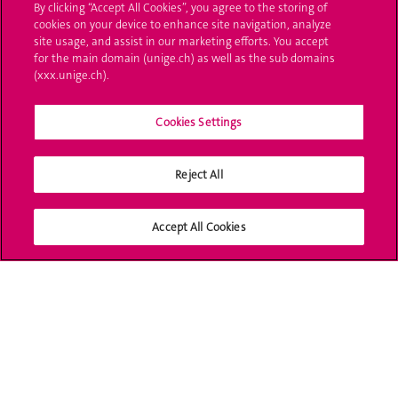
By clicking “Accept All Cookies”, you agree to the storing of
L'UNIGE vous informe
cookies on your device to enhance site navigation, analyze
site usage, and assist in our marketing efforts. You accept
UNIGE Mobile
for the main domain (unige.ch) as well as the sub domains
(xxx.unige.ch).
Médias
Cookies Settings
Offres d'emploi
Bibliothèque
Reject All
Calendrier académique
Accept All Cookies
Médias sociaux UNIGE
Accréditation