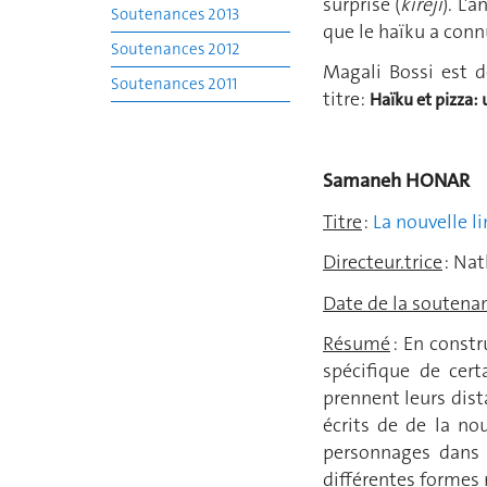
surprise (
kireji
). L’
Soutenances 2013
que le haïku a conn
Soutenances 2012
Magali Bossi est 
Soutenances 2011
titre:
Haïku et pizza:
Samaneh 
Titre
:
La nouvelle l
Directeur.trice
: Nat
Date de la soutena
Résumé
: En constr
spécifique de cer
prennent leurs dist
écrits de de la no
personnages dans u
différentes formes 