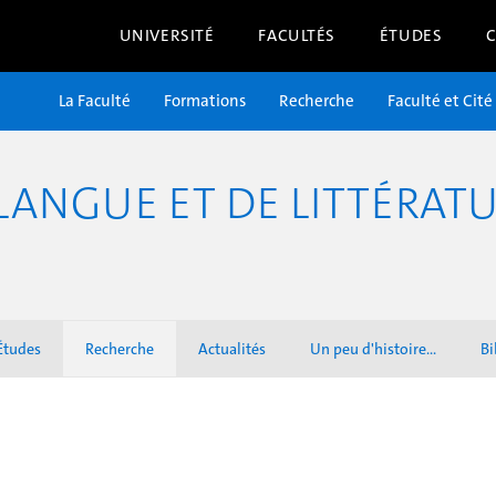
UNIVERSITÉ
FACULTÉS
ÉTUDES
La Faculté
Formations
Recherche
Faculté et Cité
ANGUE ET DE LITTÉRATU
Études
Recherche
Actualités
Un peu d'histoire...
Bi