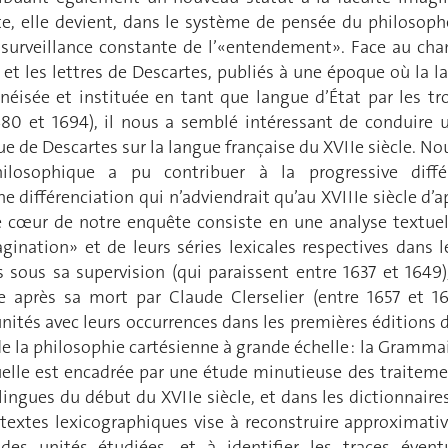
e, elle devient, dans le système de pensée du philosophe,
a surveillance constante de l’«entendement». Face au c
s et les lettres de Descartes, publiés à une époque où la 
néisée et instituée en tant que langue d’État par les tr
680 et 1694), il nous a semblé intéressant de conduire
que de Descartes sur la langue française du XVIIe siècle. N
ilosophique a pu contribuer à la progressive diffé
e différenciation qui n’adviendrait qu’au XVIIIe siècle d
e cœur de notre enquête consiste en une analyse textue
gination» et de leurs séries lexicales respectives dans l
s sous sa supervision (qui paraissent entre 1637 et 1649)
e après sa mort par Claude Clerselier (entre 1657 et 
unités avec leurs occurrences dans les premières éditions 
e la philosophie cartésienne à grande échelle : la Grammai
uelle est encadrée par une étude minutieuse des traiteme
ilingues du début du XVIIe siècle, et dans les dictionnaire
 textes lexicographiques vise à reconstruire approximati
des unités étudiées, et à identifier les traces évent