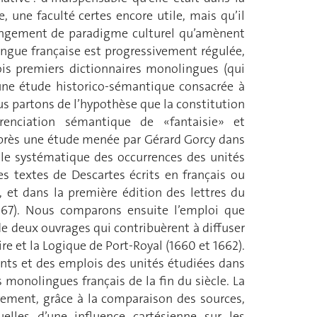
 une faculté certes encore utile, mais qu’il
hangement de paradigme culturel qu’amènent
langue française est progressivement régulée,
ois premiers dictionnaires monolingues (qui
 une étude historico-sémantique consacrée à
ous partons de l’hypothèse que la constitution
renciation sémantique de «fantaisie» et
’après une étude menée par Gérard Gorcy dans
lle systématique des occurrences des unités
es textes de Descartes écrits en français ou
, et dans la première édition des lettres du
1667). Nous comparons ensuite l’emploi que
de deux ouvrages qui contribuèrent à diffuser
re et la Logique de Port-Royal (1660 et 1662).
nts et des emplois des unités étudiées dans
s monolingues français de la fin du siècle. La
vement, grâce à la comparaison des sources,
uelles d’une influence cartésienne sur les