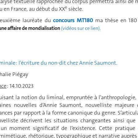
analyse textuelle rapprochée du corpus permettra ainsi de 
e
u en France, au début du XX
siècle.
deuxième lauréate du
concours MT180
ma thèse en 180 s
 une affaire de mondialisation
(vidéos sur ce lien).
HONAR
iminale : l’écriture du non-dit chez Annie Saumont.
halie Piégay
nce
: 14.10.2023
uisant la notion du liminal, empruntée à l’anthropologie,
taines nouvelles d’Annie Saumont, nouvelliste majeure
ances par rapport à la forme canonique du genre. S’articul
uvelliste décrivent les situations changeantes ainsi que
n moment significatif de l’existence. Cette pratique 
mimétique, rhétorique, typographique et narrative auprès de