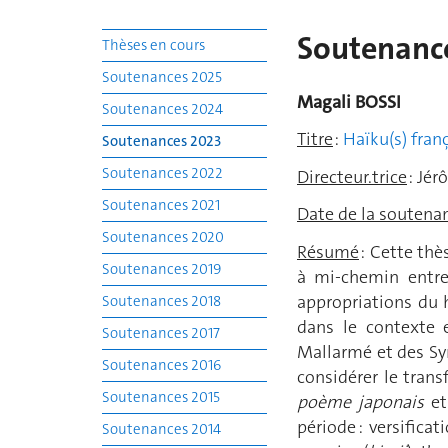
Soutenanc
Thèses en cours
Soutenances 2025
Magali BO
Soutenances 2024
Titre
:
Haïku(s) fran
Soutenances 2023
Soutenances 2022
Directeur.trice
: Jér
Soutenances 2021
Date de la soutena
Soutenances 2020
Résumé
: Cette thè
Soutenances 2019
à mi-chemin entre 
appropriations du 
Soutenances 2018
dans le contexte e
Soutenances 2017
Mallarmé et des Sy
Soutenances 2016
considérer le tran
Soutenances 2015
poème japonais
et
période : versificat
Soutenances 2014