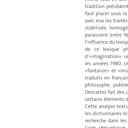
tradition précédent
faut placer sous l
avec eux les traité
stabilisée, homogé
paraissent entre 1
l’influence du lexi
de ce lexique ph
d’«imagination», un
les années 1980. L
«fantaisie» et «ima
traduits en françai
philosophe, publié
Descartes fait des 
certains éléments d
Cette analyse text
les dictionnaires b
recherche dans les
l’aire sémantique 