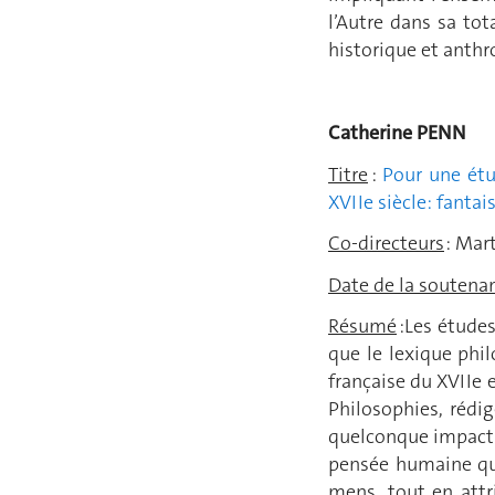
l’Autre dans sa tota
historique et anth
Catherine P
Titre
:
Pour une étu
XVIIe siècle: fantai
Co-directeurs
: Mar
Date de la soutena
Résumé
:Les études
que le lexique phil
française du XVIIe 
Philosophies, rédi
quelconque impact s
pensée humaine qui
mens, tout en attr