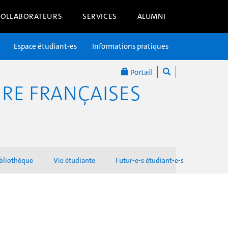
COLLABORATEURS
SERVICES
ALUMNI
Espace étudiant-es
Informations pratiques
Portail
RE FRANÇAISES
bliothèque
Vie étudiante
Futur-e-s étudiant-e-s