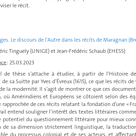
viser le récit.
ERET
es. Le discours de l'Autre dans les récits de Maragnan (Brés
déric Tinguely (UNIGE) et Jean-Frédéric Schaub (EHESS)
nce
: 25.03.2023
il de thèse s’attache à étudier, à partir de l’Histoire
et de sa Suitte par Yves d’Évreux (1615), ce que les récits
 de la modernité. Il s’agit de montrer ce que ces documents,
, où Amérindiens et Européens se côtoient selon des équi
rapprochée de ces récits relatant la fondation d’une « Fr
vail entend souligner l’intérêt des textes littéraires com
he potentiel du questionnement littéraire pour mieux con
là de sa dimension strictement linguistique, la tradu
le du processus colonial et de ses acteurs, et affectant