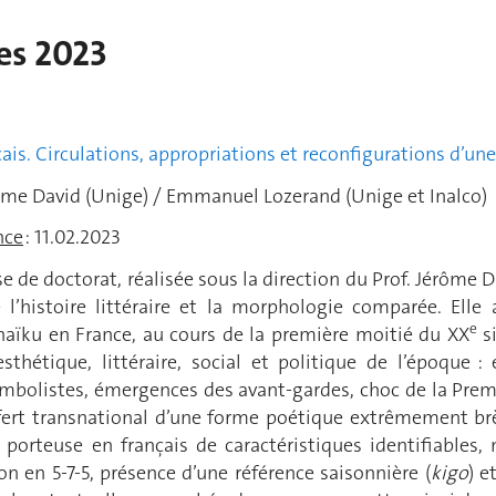
es 2023
SSI
çais. Circulations, appropriations et reconfigurations d’u
ôme David (Unige) / Emmanuel Lozerand (Unige et Inalco)
nce
: 11.02.2023
se de doctorat, réalisée sous la direction du Prof. Jérôme
l’histoire littéraire et la morphologie comparée. Elle
e
haïku en France, au cours de la première moitié du XX
si
sthétique, littéraire, social et politique de l’époque
mbolistes, émergences des avant-gardes, choc de la Pre
sfert transnational d’une forme poétique extrêmement b
 porteuse en français de caractéristiques identifiables
ion en 5-7-5, présence d’une référence saisonnière (
kigo
) e