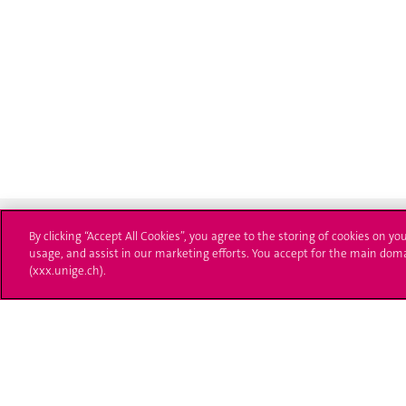
By clicking “Accept All Cookies”, you agree to the storing of cookies on yo
usage, and assist in our marketing efforts. You accept for the main dom
(xxx.unige.ch).
Université de Genève
S'ins
24 rue du Général-Dufour
Immatri
1211 Genève 4
T. +41 (0)22 379 71 11
Démarch
F. +41 (0)22 379 11 34