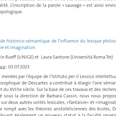
lité. L’inscription de la parole « sauvage » est ainsi envi
ropologique.
ENN
de historico-sémantique de l'influence du lexique philos
sie et imagination.
tin Rueff (UNIGE) et Laura Santone (Università Roma Tre)
nce
: 03.07.2023
 menées par l’équipe de l’Istituto per il Lessico Intellett
osophique de Descartes a contribué à élargir l’aire séma
et du XVIIIe siècle. Sur la base de ces travaux et des rech
gé sous la direction de Barbara Cassin, nous nous propo
ur deux autres unités lexicales, «fantaisie» et «imagina
 rompt avec les théories aristotéliciennes des écoles, D
ibuant également un nouveau statut à la faculté imaginat