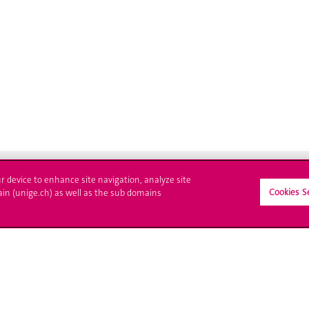
ur device to enhance site navigation, analyze site
Cookies S
ain (unige.ch) as well as the sub domains
crire à l'UNIGE
L'UNIGE vous informe
culations
UNIGE Mobile
es administratives
Médias