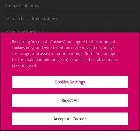
Immatriculations
Démarches administratives
Poser une question
By clicking “Accept All Cookies”, you agree to the storing of
L'UNIGE vous informe
cookies on your device to enhance site navigation, analyze
site usage, and assist in our marketing efforts. You accept
UNIGE Mobile
for the main domain (unige.ch) as well as the sub domains
(xxx.unige.ch).
Médias
Cookies Settings
Offres d'emploi
Bibliothèque
Reject All
Calendrier académique
Accept All Cookies
Médias sociaux UNIGE