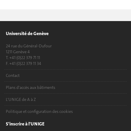
Université de Genève
24 rue du Général-Dufour
1211 Genève 4
T. +41 (0)22 379 71 11
F. +41 (0)22 379 11 34
Contact
Plans d'accès aux bâtiments
L'UNIGE de A à Z
Politique et configuration des cookies
S'inscrire à l'UNIGE