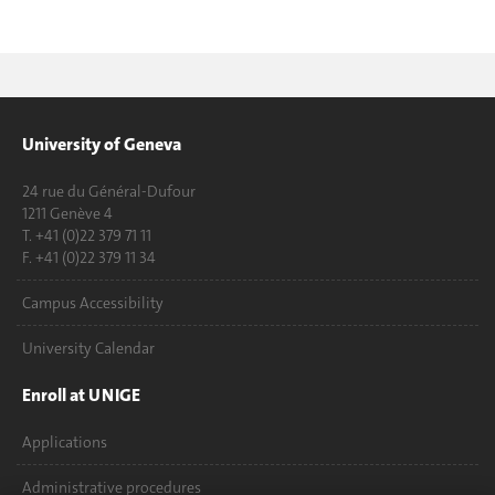
University of Geneva
24 rue du Général-Dufour
1211 Genève 4
T. +41 (0)22 379 71 11
F. +41 (0)22 379 11 34
Campus Accessibility
University Calendar
Enroll at UNIGE
Applications
Administrative procedures