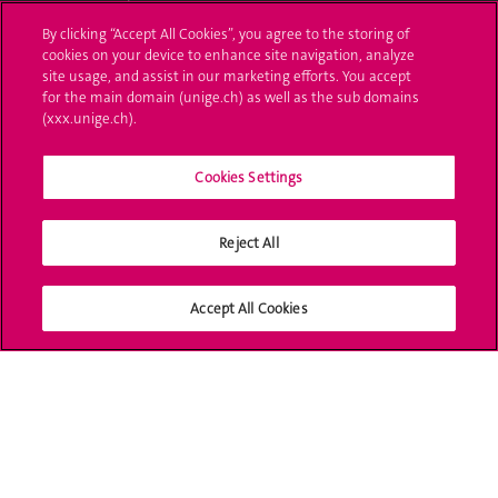
By clicking “Accept All Cookies”, you agree to the storing of
Ask a question
cookies on your device to enhance site navigation, analyze
site usage, and assist in our marketing efforts. You accept
Contact
for the main domain (unige.ch) as well as the sub domains
(xxx.unige.ch).
Media
Library
Cookies Settings
University Structures
Reject All
Social Media
Accept All Cookies
Accreditation