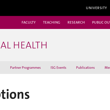
UNIVERSITY
FACULTY
TEACHING
RESEARCH
PUBLIC O
BAL HEALTH
h
Partner Programmes
ISG Events
Publications
Me
ptions