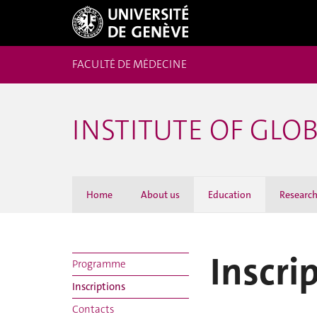
FACULTÉ DE MÉDECINE
INSTITUTE OF GLO
Home
About us
Education
Researc
Inscri
Programme
Inscriptions
Contacts